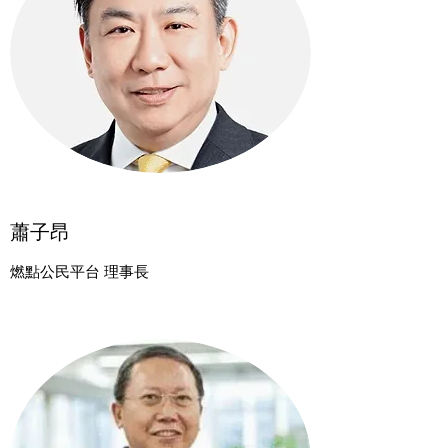
蕭子昂
燃點公民平台 理事長