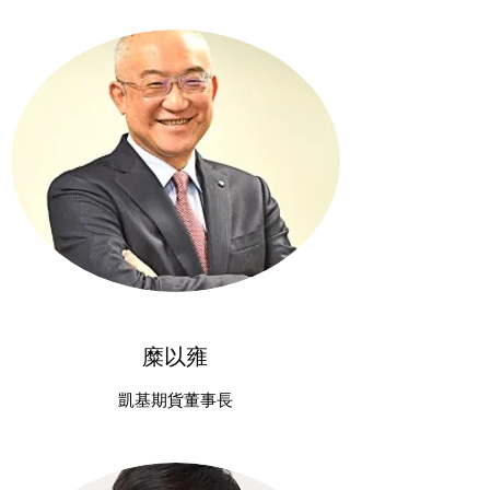
糜以雍
凱基期貨董事長