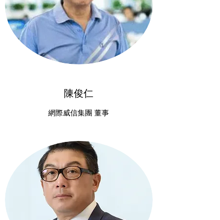
陳俊仁
網際威信集團 董事