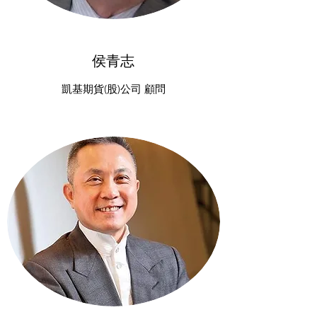
侯青志
凱基期貨(股)公司 顧問