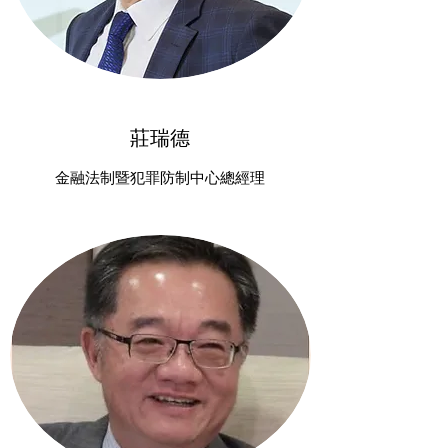
莊瑞德
​金融法制暨犯罪防制中心總經理