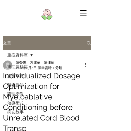
文章
重症資料庫
陳榮隆、方麗華、陳律佑
重症資料庫
2022年6月3日
讀畢需時 1 分鐘
Individualized Dosage
用藥常識
Optimization for
醫學新知
護理衛教
Myeloablative
治療術式
Conditioning before
病友故事
Unrelated Cord Blood
Transp