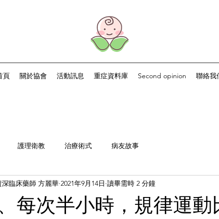
首頁
關於協會
活動訊息
重症資料庫
Second opinion
聯絡我
護理衛教
治療術式
病友故事
深臨床藥師 方麗華
2021年9月14日
讀畢需時 2 分鐘
、每次半小時，規律運動