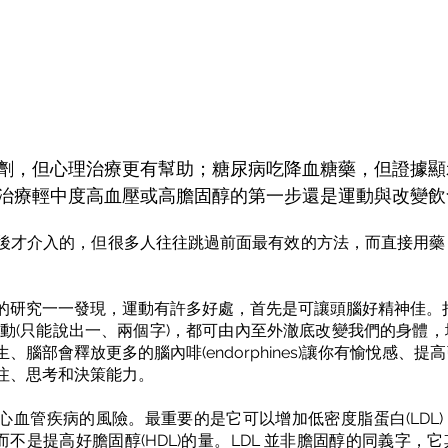
劑，但心理治療更有幫助；糖尿病吃降血糖藥，但證據顯
治療輕中度高血壓或高膽固醇的第一步還是運動與改變飲
後才介入的，但很多人往往跳過前面最有效的方法，而直接用藥
。
的研究一一發現，運動有許多好處，首先是可讓頭腦好精神佳。
運動(只能說出一、兩個字)，都可由內至外澈底改變我們的身體
、腦部會釋放更多的腦內啡(endorphines)讓你有愉悅感、
注、思考和決策能力。
心血管疾病的風險。最重要的是它可以增加低密度脂蛋白(LDL
而不是提高好膽固醇(HDL)的量。LDL 並非膽固醇的同義字，