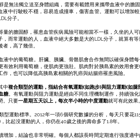
醇是無法獨立送至身體組織，需要有載體用來攜帶血液中的膽固
在血液中行駛較不穩，容易造成撞車，傷害血管。運動可以增加較
DL分子。
等量的膽固醇，罹患血管疾病風險可能相當不一樣，久坐的人可能
分子，而常運動的人，血液中絕大多數是大的LDL分子，就算有
後者，高了幾倍。
血液中的葡萄糖。肝臟、胰臟、骨骼肌會合作無間以確保身體每
更有效利用葡萄糖，使肌肉更強壯。肌肉對於胰島素的效用會更
工作，也可以降低高胰島素相關的乳癌與結腸癌罹患風險。
其中
複合類型的運動，指結合有氧運動(如跑步)與阻力運動(如腿
血糖
。有氧運動與阻力運動是經由不同生理機制運作，持續強化
勞。只要
一星期五天以上，每次半小時的中度運動
就可有此效果
類型運動標準。2012年一項6個研究數據的分析，每天只要花1
)，比起没運動的人，你仍在40歲之後的壽命多了1.8年。
續增加，結論也非常明確。每個人都該長時間定期進行強度適中