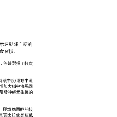
示運動降血糖的
食習慣。
，等於選擇了較次
持續中度(運動中還
，增加大腦中海馬回
提高引發神經元生長的
)，即壞膽固醇的較
它其實比較像是運戴