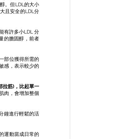
醇。但LDL的大小
大且安全的LDL分
有許多小LDL 分
等量的膽固醇，前者
一部位獲得所需的
敏感，表示較少的
部拉筋)，比起單一
肌肉，會增加整個
。
1分鐘進行輕鬆的活
的運動當成日常的