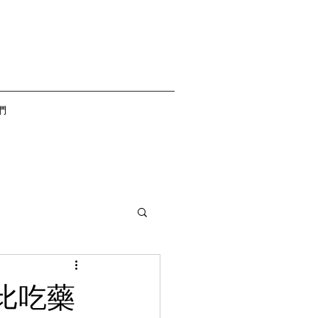
們
比吃藥