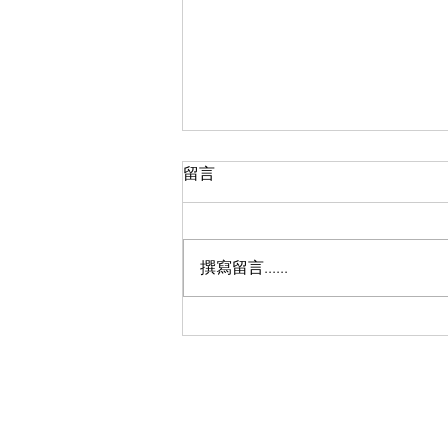
留言
撰寫留言......
COVID19疫情下，重症兒童如
何面對?