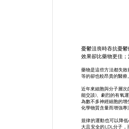
憂鬱沮喪時吞抗憂鬱
效果卻比藥物更佳；
藥物是這些方法都失敗
等的卻也較昂貴的醫療
近年來細胞與分子層次
能交談)、劇烈的有氧
為數不多神經細胞的增生
化學物質含量而增強專
規律的運動也可以降低
大且安全的LDL分子，