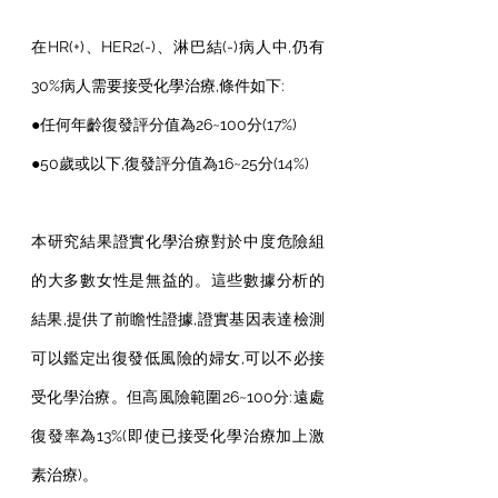
在HR(+)、HER2(-)、淋巴結(-)病人中,仍有
30%病人需要接受化學治療,條件如下:
●任何年齡復發評分值為26~100分(17%)
●50歲或以下,復發評分值為16~25分(14%)
本研究結果證實化學治療對於中度危險組
的大多數女性是無益的。這些數據分析的
結果,提供了前瞻性證據,證實基因表達檢測
可以鑑定出復發低風險的婦女,可以不必接
受化學治療。但高風險範圍26~100分:遠處
復發率為13%(即使已接受化學治療加上激
素治療)。