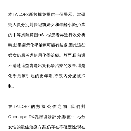
本TAILORx新數據亦提供一個警示。當研
究人員分別對停經前婦女和年齡小於50歲
的中等風險範圍(16~25)患者再進行次分析
時,結果顯示化學治療可能有益處,因此這些
婦女仍應考慮使用化學治療。然而,目前還
不清楚這益處是出於化學治療的效果,還是
化學治療引起的更年期,導致內分泌被抑
制。
在TAILORx的數據公佈之前,我們對
Oncotype DX乳房復發評分,數值11~25分
女性的最佳治療方案,仍存在不確定性;現在