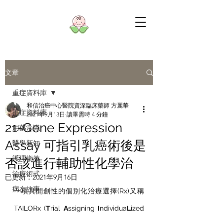
文章
重症資料庫
和信治癌中心醫院資深臨床藥師 方麗華
重症資料庫
2021年9月13日
讀畢需時 4 分鐘
21-Gene Expression
用藥常識
Assay 可指引乳癌術後是
醫學新知
護理衛教
否該進行輔助性化學治
治療術式
已更新：
2021年9月16日
病友故事
一項具開創性的個別化治療選擇(Rx)又稱
TAILORx (
T
rial 
A
ssigning 
I
ndividua
L
ized 