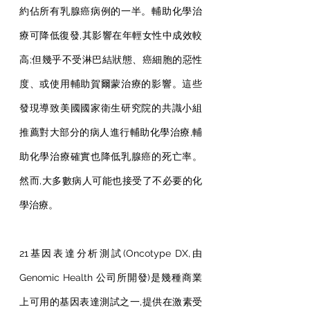
約佔所有乳腺癌病例的一半。輔助化學治
療可降低復發,其影響在年輕女性中成效較
高;但幾乎不受淋巴結狀態、癌細胞的惡性
度、或使用輔助賀爾蒙治療的影響。這些
發現導致美國國家衛生研究院的共識小組
推薦對大部分的病人進行輔助化學治療,輔
助化學治療確實也降低乳腺癌的死亡率。
然而,大多數病人可能也接受了不必要的化
學治療。
21基因表達分析測試(Oncotype DX,由
Genomic Health 公司所開發)是幾種商業
上可用的基因表達測試之一,提供在激素受