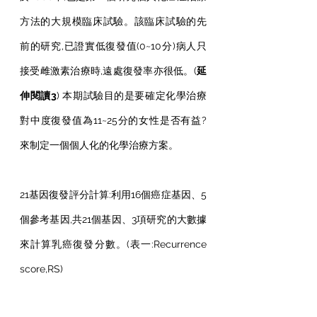
方法的大規模臨床試驗。該臨床試驗的先
前的研究,已證實低復發值(0~10分)病人只
接受雌激素治療時,遠處復發率亦很低。(
延
伸閱讀3
) 本期試驗目的是要確定化學治療
對中度復發值為11~25分的女性是否有益?
來制定一個個人化的化學治療方案。
21基因復發評分計算:利用16個癌症基因、5
個參考基因,共21個基因、3項研究的大數據
來計算乳癌復發分數。(表一:Recurrence 
score,RS)