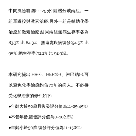
中間風險範圍(11~25分):隨機分成兩組。一
組單獨投與激素治療,另外一組是輔助化學
治療加激素治療,結果兩組無病生存率各為
83.3% 比 84.3%、無遠處疾病復發(94.5% 比 
95%),總生存率(92.2% 比 92.9%)。
本研究提出,HR(+)、HER2(-)、淋巴結(-),可
以避免化學治療約佔70% 的病人。不必接
受化學治療的條件如下:
●年齡大於50歲且復發評分值為11~25(45%)
●不管年齡,復發評分值為0~10(16%)
●年齡小於50歲,復發評分值為11~15(8%)