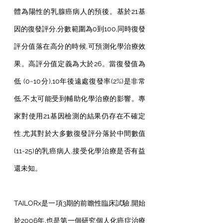
體為陽性的乳腺癌病人的預後。基於21基
因的復發評分,分數範圍為0到100,同時復發
評分值落在高分的時候,可預測化學治療效
果。高評分值定義為大於26。當復發值為
低 (0~10分),10年後遠處復發率(2%)是非常
低,不太可能受到輔助化學治療的影響。專
家對使用21基因檢測的結果仍存在不確定
性,尤其對於大多數復發評分落於中間數值
(11-25)的乳癌病人,接受化學治療是否有益
還未知。
TAILORx是一項3期的前瞻性臨床試驗,開始
於2006年,也是第一個研究個人化癌症治療