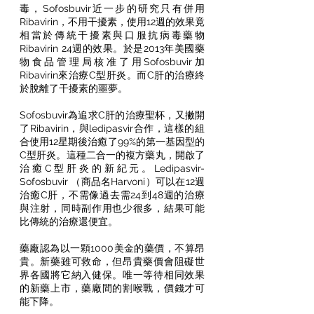
毒，Sofosbuvir近一步的研究只有併用
Ribavirin，不用干擾素，使用12週的效果竟
相當於傳統干擾素與口服抗病毒藥物
Ribavirin 24週的效果。於是2013年美國藥
物食品管理局核准了用Sofosbuvir加
Ribavirin來治療C型肝炎。而C肝的治療終
於脫離了干擾素的噩夢。
Sofosbuvir為追求C肝的治療聖杯，又撇開
了Ribavirin，與ledipasvir合作，這樣的組
合使用12星期後治癒了99%的第一基因型的
C型肝炎。這種二合一的複方藥丸，開啟了
治癒C型肝炎的新紀元。Ledipasvir-
Sofosbuvir （商品名Harvoni）可以在12週
治癒C肝，不需像過去需24到48週的治療
與注射，同時副作用也少很多，結果可能
比傳統的治療還便宜。
藥廠認為以一顆1000美金的藥價，不算昂
貴。新藥雖可救命，但昂貴藥價會阻礙世
界各國將它納入健保。唯一等待相同效果
的新藥上市，藥廠間的割喉戰，價錢才可
能下降。