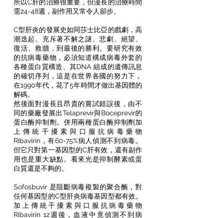
所以C肝的治療很重要，但漫長的治療時間
需24-48週，副作用又常令人卻步。
C型肝炎的發展史如同莎士比亞的戲劇，高
潮迭起。充斥著不解之謎、悲劇、絕望、
復活、救贖，到最後的勝利。要研究有效
的抗病毒藥物，必須知道構成病毒外套的
各種蛋白質構造、其DNA 組成的遺傳訊息
的確切序列，這是在世界各國的努力下，
在1990年代，花了5年時間才做出基因體的
解碼。
然後面對漫長且昂貴的嘗試錯誤後，由不
同的藥廠發展出Telaprevir與Boceprevir的
蛋白酶抑制劑。併用兩種蛋白酶抑制劑加
上傳統干擾素與口服抗病毒藥物
Ribavirin，有60-75%病人偵測不到病毒。
但它只對第一基因型的C肝有效，還有副作
用也是重大缺點。看來光是抑制酵素或蛋
白質還是不夠的。
Sofosbuvir 是阻斷病毒複製的聚合酶，對
任何基因型的C型肝炎病毒基因型都有效。
加上傳統干擾素與口服抗病毒藥物
Ribavirin 12週後，血液中竟偵測不到病