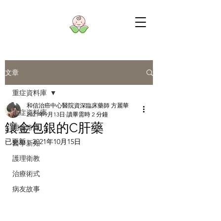
文章
重症資料庫
和信治癌中心醫院資深臨床藥師 方麗華
重症資料庫
2021年9月13日
讀畢需時 2 分鐘
鑲金包銀的C肝藥
用藥常識
已更新：
2021年10月15日
醫學新知
護理衛教
治療術式
病友故事