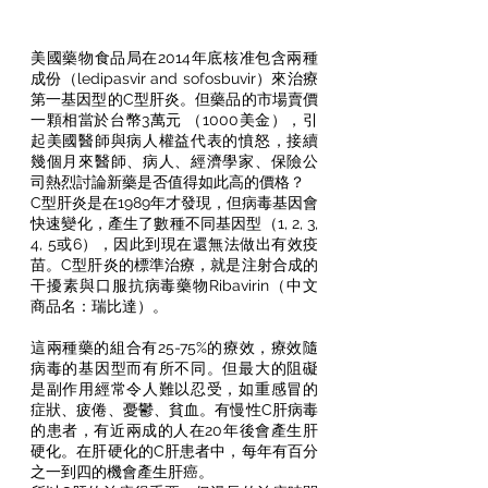
美國藥物食品局在2014年底核准包含兩種
成份（ledipasvir and sofosbuvir）來治療
第一基因型的C型肝炎。但藥品的市場賣價
一顆相當於台幣3萬元 （1000美金），引
起美國醫師與病人權益代表的憤怒，接續
幾個月來醫師、病人、經濟學家、保險公
司熱烈討論新藥是否值得如此高的價格？ 
C型肝炎是在1989年才發現，但病毒基因會
快速變化，產生了數種不同基因型（1, 2, 3, 
4, 5或6），因此到現在還無法做出有效疫
苗。C型肝炎的標準治療，就是注射合成的
干擾素與口服抗病毒藥物Ribavirin（中文
商品名：瑞比達）。
這兩種藥的組合有25-75%的療效，療效隨
病毒的基因型而有所不同。但最大的阻礙
是副作用經常令人難以忍受，如重感冒的
症狀、疲倦、憂鬱、貧血。有慢性C肝病毒
的患者，有近兩成的人在20年後會產生肝
硬化。在肝硬化的C肝患者中，每年有百分
之一到四的機會產生肝癌。