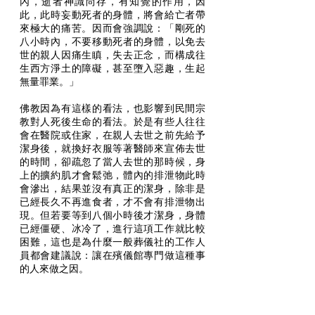
內，逝者神識尚存，有知覺的作用，因
此，此時妄動死者的身體，將會給亡者帶
來極大的痛苦。因而會強調說：「剛死的
八小時內，不要移動死者的身體，以免去
世的親人因痛生瞋，失去正念，而構成往
生西方淨土的障礙，甚至墮入惡趣，生起
無量罪業。」
佛教因為有這樣的看法，也影響到民間宗
教對人死後生命的看法。於是有些人往往
會在醫院或住家，在親人去世之前先給予
潔身後，就換好衣服等著醫師來宣佈去世
的時間，卻疏忽了當人去世的那時候，身
上的擴約肌才會鬆弛，體內的排泄物此時
會滲出，結果並沒有真正的潔身，除非是
已經長久不再進食者，才不會有排泄物出
現。但若要等到八個小時後才潔身，身體
已經僵硬、冰冷了，進行這項工作就比較
困難，這也是為什麼一般葬儀社的工作人
員都會建議說：讓在殯儀館專門做這種事
的人來做之因。
這也許是因為宗教信仰不同，對生命的看
法和態度也會差異吧。怎樣做才是最能讓