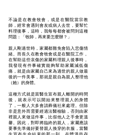
不論是在教會牧會，或是在醫院當宗教
師，經常會遇到會友或病人去世，要幫忙
料理後事，這時，我每每都會被問到這種
問題：「牧師，再來要怎麼辦？」
親人剛過世時，家屬都難免會陷入悲傷情
緒。而長久在教會牧會或是在醫院工作，
在幫助這些哀傷的家屬料理親人後事時，
我發現有件事確實能夠幫助家屬減低傷
痛，就是由家屬自己來為過世的親人做最
後的一件美事，那就是親自為親人整理他
（她）的身體。
這種方式就是當醫生宣布親人離開的時間
後，就表示可以開始來整理親人的身體
了，一般人大多會請葬儀社來處理。但除
非是意外而需要經過法醫檢驗，否則由家
裡親人來做這件事，比假他人之手會更溫
馨。因此，對即將臨終的親人，家屬應該
要事先準備好要替親人換穿的衣服，當醫
生宣布生命結束的那一刻，在體溫尚存