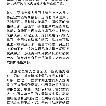
時，就可以在病房替親人進行這項工作。 
首先，要確定親人是否插管急救？若是，
醫生宣布後就會拔管。這時要特別注意，
先請護理人員替親人把鼻孔、咽喉裡的穢
物抽出來，這樣才不會在換穿衣服因為動
搖親人身體而出現血水從鼻孔或口中流出
來的現象。抽完之後，最好先用棉花塞入
鼻孔，也用紗布塊塞在咽喉，這樣都可防
止血水繼續流出來，接著才把親人身上的
衣服卸下來。這時先用毛巾沾溫水從頭擦
拭到腳底，然後再用乳液從頭到腳底擦拭
一次，這樣就會有芬芳的味道，之後從內
衣褲開始換穿起。
一般說法是當人去世之後，聽覺能力還
在，因此，當在擦拭身體和換穿衣服時，
可以一面做，一面對著剛去世的親人說明
現在正替他做什麼事。也可播放親人喜歡
聽的音樂、歌曲。換好衣服後，當兒女的
人，也可以為自己的父母清淡化妝。家屬
圍繞在他身邊唱詩歌，也可輪流在親人的
耳邊說些想要說的話。最後才請護理站聯