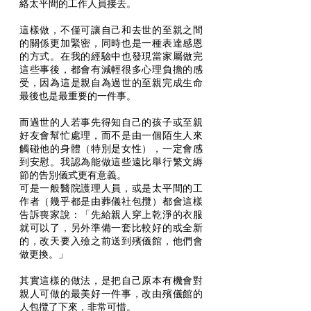
絡太平間的工作人員接去。
這樣做，不僅可讓自己和去世的至親之間
的關係更加緊密，同時也是一種表達感恩
的方式。在我的經驗中也發現當家屬做完
這些事後，都會有減輕很多心理負擔的感
受，因為這是親自為過世的至親完成生命
最後也是最重要的一件事。
而過世的人若事先得知自己的孩子或至親
好友會幫忙處理，而不是由一個陌生人來
觸碰他的身體（特別是女性），一定會感
到安慰。我認為能做這些遠比舉行繁文縟
節的告別儀式更有意義。
可是一般醫院護理人員，或是太平間的工
作者（幾乎都是由葬儀社包攬）都會這樣
告訴喪家說：「先給親人穿上乾淨的衣服
就可以了，另外準備一套比較好的或全新
的，改天要入殮之前送到殯儀館，他們會
做更換。」
其實這樣的做法，是把自己原本有機會對
親人可做的最美好一件事，改由殯儀館的
人包攬了下來，非常可惜。