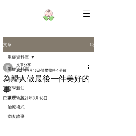
文章
重症資料庫
文章分享
重症資料庫
2021年9月13日
讀畢需時 4 分鐘
為親人做最後一件美好的
用藥常識
事
醫學新知
護理衛教
已更新：
2021年9月16日
治療術式
病友故事