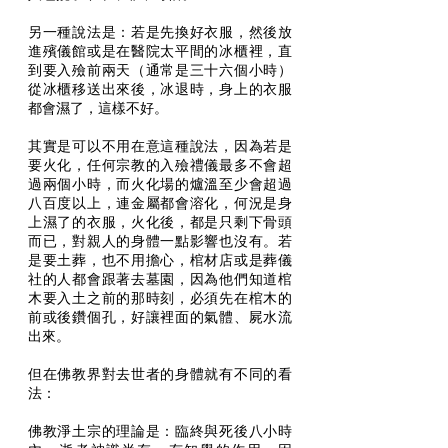
另一種說法是：若是先換好衣服，然後放
進殯儀館或是在醫院太平間的冰櫃裡，直
到要入殮前兩天（通常是三十六個小時）
從冰櫃移送出來後，冰退時，身上的衣服
都會濕了，這樣不好。
其實是可以不用在意這種說法，因為若是
要火化，任何宗教的入殮禮儀最多不會超
過兩個小時，而火化場的爐溫至少會超過
八百度以上，連金屬都會溶化，何況是身
上濕了的衣服，火化後，都是只剩下骨頭
而已，對親人的身體一點影響也沒有。若
是要土葬，也不用擔心，棺材店或是葬儀
社的人都會跟著去墓園，因為他們知道棺
木要入土之前的那時刻，必須先在棺木的
前或後鑽個孔，好讓裡面的氣體、屍水流
出來。
但在佛教界對去世者的身體就有不同的看
法：
佛教淨土宗的理論是：臨終與死後八小時